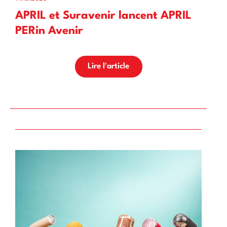
APRIL et Suravenir lancent APRIL
PERin Avenir
Lire l'article