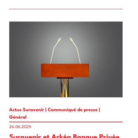
Actus Suravenir | Communiqué de presse |
Général
26.06.2025
Suravenir et Arkéa Banque Privée