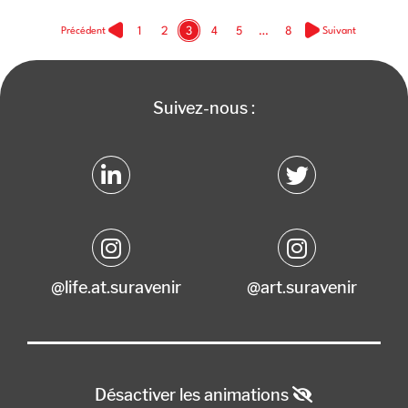
1
2
3
4
5
…
8
Précédent
Suivant
Aller à la page
Aller à la page
Aller à la page
Aller à la page
Aller à la page
Aller à la page
Suivez-nous :
@life.at.suravenir
@art.suravenir
Désactiver les animations