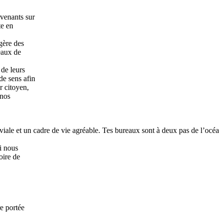
rvenants sur
te en
gère des
eaux de
 de leurs
de sens afin
r citoyen,
 nos
ale et un cadre de vie agréable. Tes bureaux sont à deux pas de l’océan
i nous
oire de
e portée