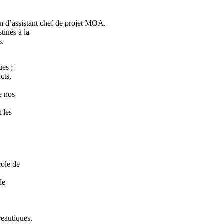
ion d’assistant chef de projet MOA.
tinés à la
s.
ues ;
cts,
e nos
 les
cole de
de
reautiques.